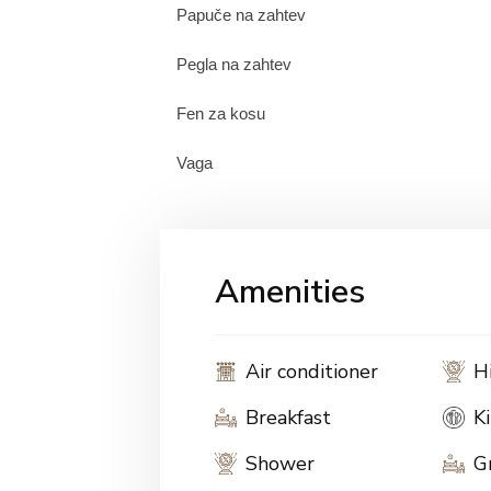
Papuče na zahtev
Pegla na zahtev
Fen za kosu
Vaga
Amenities
Air conditioner
H
Breakfast
K
Shower
G