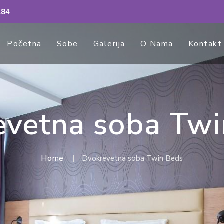
284
Početna
Sobe
Galerija
O Nama
Kontakt
evetna soba Twi
Home
Dvokrevetna soba Twin Beds