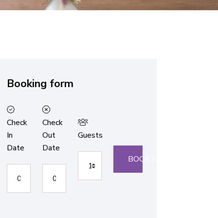
Booking form
Check
Check
In
Out
Guests
Date
Date
BOOK NOW