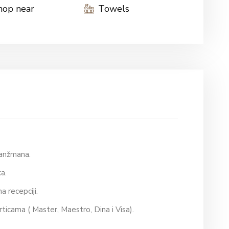
hop near
Towels
aranžmana.
ska.
na recepciji.
rticama ( Master, Maestro, Dina i Visa).