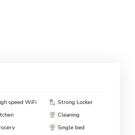
igh speed WiFi
Strong Locker
itchen
Cleaning
rocery
Single bed