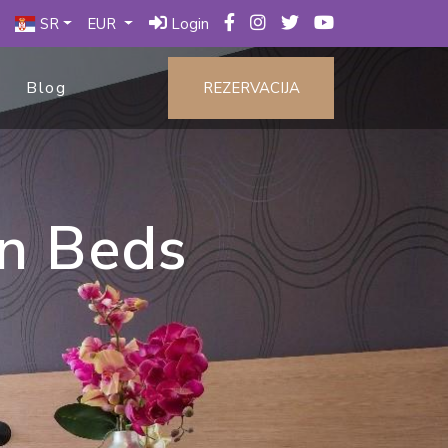
SR
EUR
Login
Blog
REZERVACIJA
n Beds