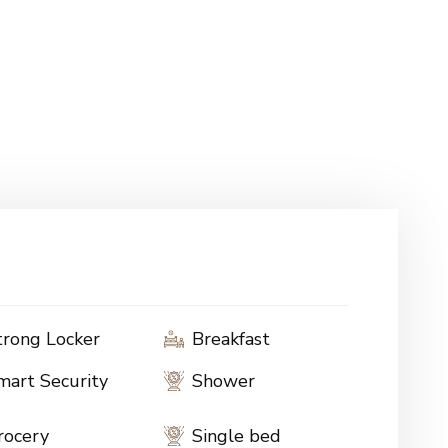
trong Locker
Breakfast
mart Security
Shower
rocery
Single bed