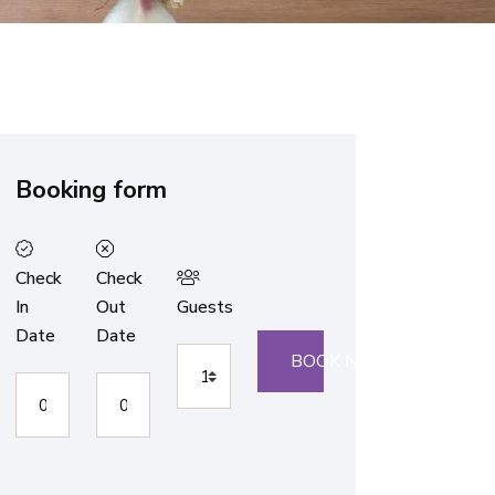
Booking form
Check
Check
In
Out
Guests
Date
Date
BOOK NOW