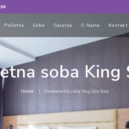
284
Početna
Sobe
Galerija
O Nama
Kontakt
etna soba King 
Home
Dvokrevetna soba King Size Bed