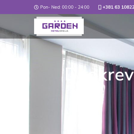
Pon- Ned: 00:00 - 24:00
+381 63 1082
Dvokrev