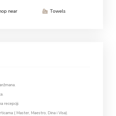
hop near
Towels
aranžmana.
ska.
na recepciji.
rticama ( Master, Maestro, Dina i Visa).