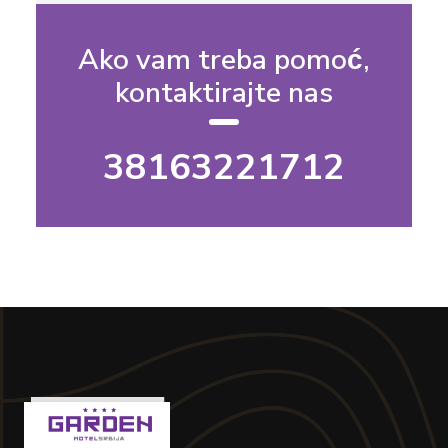
Ako vam treba pomoć,
kontaktirajte nas
38163221712