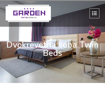
Dvokrevetna soba Twin
Beds